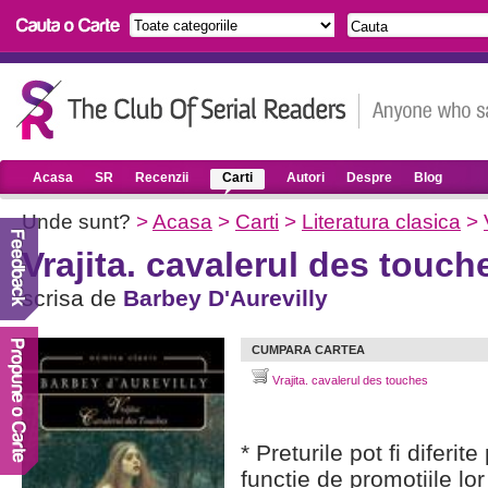
Acasa
SR
Recenzii
Carti
Autori
Despre
Blog
Unde sunt?
>
Acasa
>
Carti
>
Literatura clasica
>
Vrajita. cavalerul des touch
scrisa de
Barbey D'Aurevilly
CUMPARA CARTEA
Vrajita. cavalerul des touches
* Preturile pot fi diferit
functie de promotiile lor