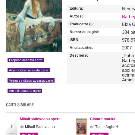
Editura:
Nemir
Autor (i):
Barbey
Traducator (i):
Elza 
Numar de pagini:
384 pa
ISBN:
978-9
Anul aparitiei:
2007
Descriere:
„Publi
Propune aceasta carte
Barbey
acorda
apoi e
Acum citesc aceasta carte
detrim
Amintir
Vreau sa citesc aceasta carte
Am citit aceasta carte
Mihail sadoveanu opere...
Cintare omului
de
Mihail Sadoveanu
de
Tudor Arghezi
mai mult
mai mult