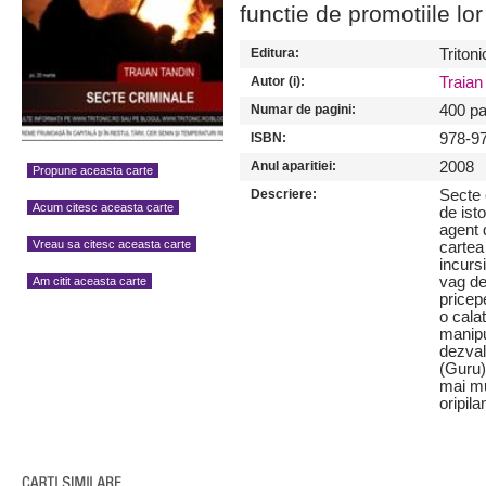
functie de promotiile lor
Editura:
Tritoni
Autor (i):
Traian
Numar de pagini:
400 pa
ISBN:
978-9
Anul aparitiei:
2008
Propune aceasta carte
Descriere:
Secte 
Acum citesc aceasta carte
de isto
agent 
Vreau sa citesc aceasta carte
cartea 
incurs
vag de
Am citit aceasta carte
pricepe
o calat
manipul
dezval
(Guru)
mai mu
oripil