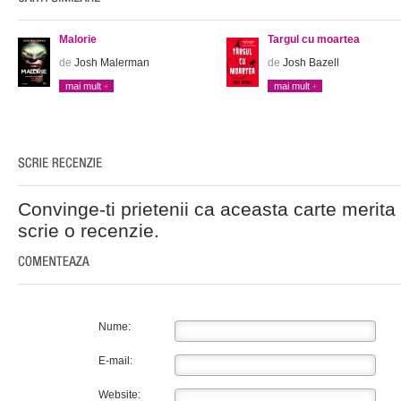
Malorie
Targul cu moartea
de
Josh Malerman
de
Josh Bazell
mai mult
mai mult
Convinge-ti prietenii ca aceasta carte merita 
scrie o recenzie.
Nume:
E-mail:
Website: