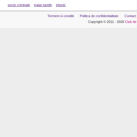
secte criminale
traian tandin
tritonic
Termeni si conditii
Politica de confidentialitate
Contact
Copyright © 2011 - 2026
Club de