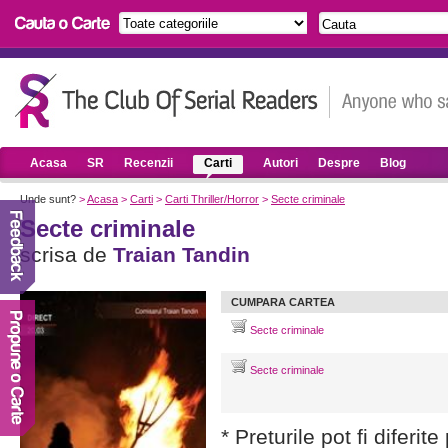
Acasa
SR
Recenzii
Carti
Autori
Despre
Blog
Unde sunt?
>
Acasa
>
Carti
>
Carti Thriller/Horror
>
Secte criminale
Secte criminale
scrisa de
Traian Tandin
CUMPARA CARTEA
Secte criminale
Secte criminale
* Preturile pot fi diferit