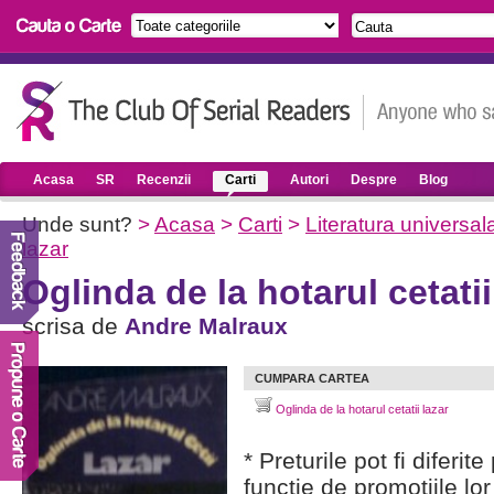
Acasa
SR
Recenzii
Carti
Autori
Despre
Blog
Unde sunt?
>
Acasa
>
Carti
>
Literatura universal
lazar
Oglinda de la hotarul cetatii
scrisa de
Andre Malraux
CUMPARA CARTEA
Oglinda de la hotarul cetatii lazar
* Preturile pot fi diferit
functie de promotiile lor