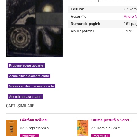
Editura:
Univers
Autor (i):
Andre 
Numar de pagini:
181 pag
Anul aparitiei:
1978
Propune aceasta carte
Acum citesc aceasta carte
Vreau sa citesc aceasta carte
Am citit aceasta carte
Bătrânii ticăloși
Ultima pictură a Sarei...
de
Kingsley Amis
de
Dominic Smith
mai mult
mai mult