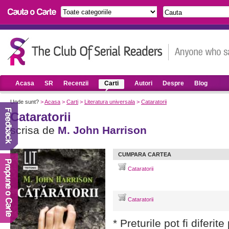
Acasa
SR
Recenzii
Carti
Autori
Despre
Blog
Unde sunt?
>
Acasa
>
Carti
>
Literatura universala
>
Cataratorii
Cataratorii
scrisa de
M. John Harrison
CUMPARA CARTEA
Cataratorii
Cataratorii
* Preturile pot fi diferit