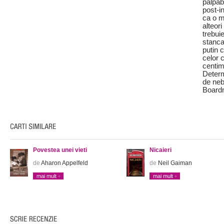
palpab
post-i
ca o m
alteor
trebui
stanca
putin 
celor c
centime
Determ
de neb
Board
Povestea unei vieti
Nicaieri
de
Aharon Appelfeld
de
Neil Gaiman
mai mult
mai mult