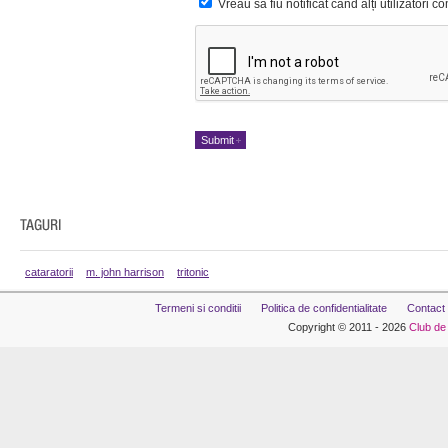
Vreau sa fiu notificat când alți utilizatori 
cataratorii
m. john harrison
tritonic
Termeni si conditii
Politica de confidentialitate
Contact
Copyright © 2011 - 2026
Club de