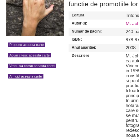
functie de promotiile lor
Editura:
Tritoni
Autor (i):
M. Joh
Numar de pagini:
240 pa
ISBN:
978-9
Propune aceasta carte
Anul aparitiei:
2008
Acum citesc aceasta carte
Descriere:
M. Joh
ca aut
Viricon
Vreau sa citesc aceasta carte
in 199
constit
Am citit aceasta carte
si pen
practi
fi foa
princi
In urm
hotara
care s
se mut
pentru 
fotogra
redesco
noua t