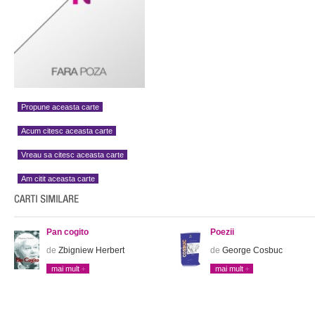
Propune aceasta carte
Acum citesc aceasta carte
Vreau sa citesc aceasta carte
Am citit aceasta carte
Pan cogito
Poezii
de
Zbigniew Herbert
de
George Cosbuc
mai mult
mai mult