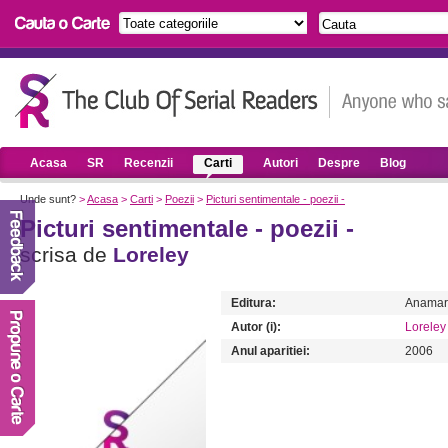
Acasa
SR
Recenzii
Carti
Autori
Despre
Blog
Unde sunt?
>
Acasa
>
Carti
>
Poezii
>
Picturi sentimentale - poezii -
Picturi sentimentale - poezii -
scrisa de
Loreley
Editura:
Anamar
Autor (i):
Loreley
Anul aparitiei:
2006