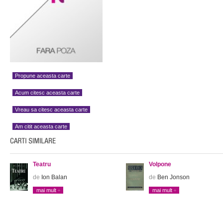
Propune aceasta carte
Acum citesc aceasta carte
Vreau sa citesc aceasta carte
Am citit aceasta carte
Teatru
Volpone
de
Ion Balan
de
Ben Jonson
mai mult
mai mult