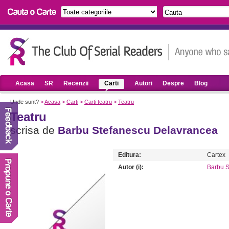
Acasa
SR
Recenzii
Carti
Autori
Despre
Blog
Unde sunt?
>
Acasa
>
Carti
>
Carti teatru
>
Teatru
Teatru
scrisa de
Barbu Stefanescu Delavrancea
Editura:
Cartex
Autor (i):
Barbu S