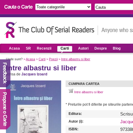
Acasa
SR
Recenzii
Carti
Autori
Despre
Blog
Unde sunt?
>
Acasa
>
Carti
>
Poezii
>
Intre albastru si liber
Intre albastru si liber
scrisa de
Jacques Izoard
CUMPARA CARTEA
Intre albastru si liber
* Preturile pot fi diferite pe siteurile parte
Editura:
Scris
Autor (i):
Jacqu
ISBN:
97338