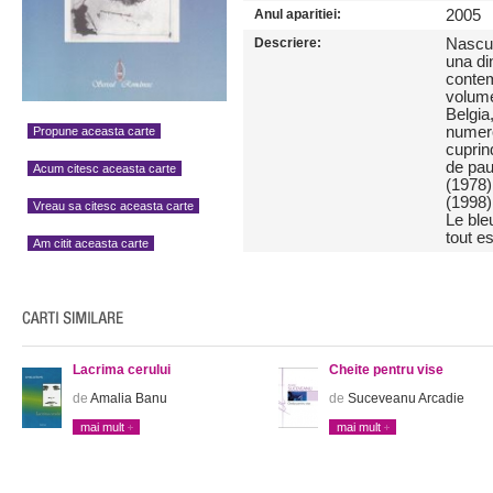
Anul aparitiei:
2005
Descriere:
Nascut
una di
contem
volume
Belgia
numero
Propune aceasta carte
cuprin
de pau
Acum citesc aceasta carte
(1978)
(1998)
Vreau sa citesc aceasta carte
Le ble
tout es
Am citit aceasta carte
Lacrima cerului
Cheite pentru vise
de
Amalia Banu
de
Suceveanu Arcadie
mai mult
mai mult