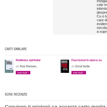
instig
cele m
intimit
despre 
Cu o lu
care 
eviden
secolu
a supra
Nobletea spiritului
Fascismul in epoca sa
de
Rob Riemen,
de
Ernst Nolte
mai mult
mai mult
Convinge-ti prietenii ca aceasta carte merita 