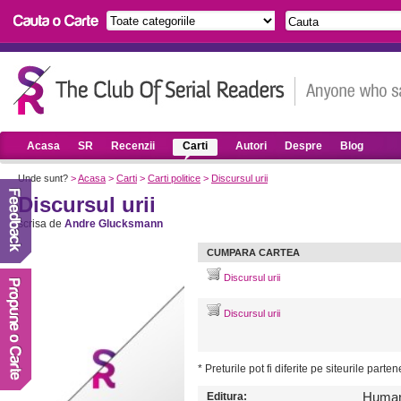
Acasa
SR
Recenzii
Carti
Autori
Despre
Blog
Unde sunt?
>
Acasa
>
Carti
>
Carti politice
>
Discursul urii
Discursul urii
scrisa de
Andre Glucksmann
CUMPARA CARTEA
Discursul urii
Discursul urii
* Preturile pot fi diferite pe siteurile parte
Editura:
Human