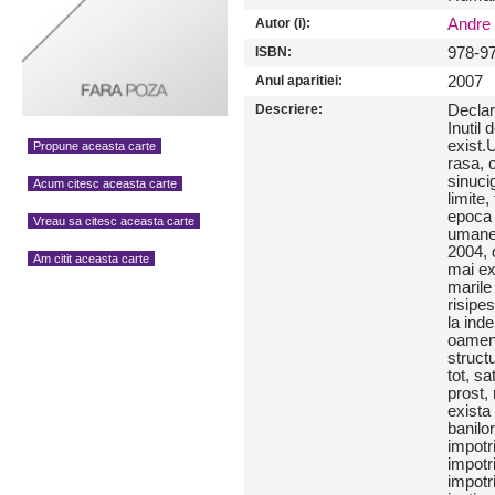
Autor (i):
Andre
ISBN:
978-9
Anul aparitiei:
2007
Descriere:
Declar
Inutil 
exist.
Propune aceasta carte
rasa, c
sinuci
Acum citesc aceasta carte
limite
epoca 
Vreau sa citesc aceasta carte
umane.
2004, 
Am citit aceasta carte
mai exi
marile
risipe
la ind
oameni
struct
tot, s
prost,
exista
banilor
impotr
impotr
impotr