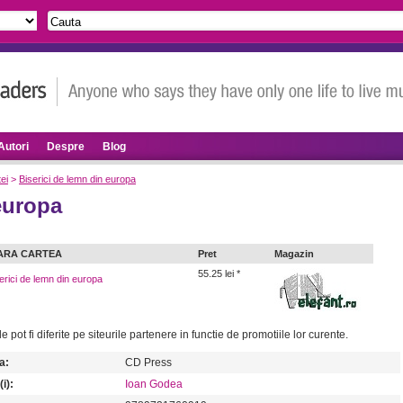
Autori
Despre
Blog
ei
>
Biserici de lemn din europa
europa
ARA CARTEA
Pret
Magazin
55.25 lei *
erici de lemn din europa
le pot fi diferite pe siteurile partenere in functie de promotiile lor curente.
a:
CD Press
i):
Ioan Godea