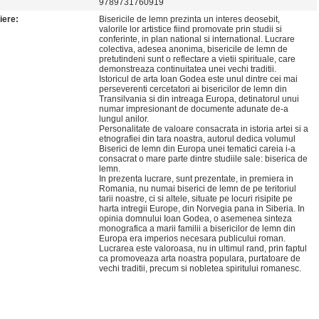
9789731760919
iere:
Bisericile de lemn prezinta un interes deosebit,
valorile lor artistice fiind promovate prin studii si
conferinte, in plan national si international. Lucrare
colectiva, adesea anonima, bisericile de lemn de
pretutindeni sunt o reflectare a vietii spirituale, care
demonstreaza continuitatea unei vechi traditii.
Istoricul de arta Ioan Godea este unul dintre cei mai
perseverenti cercetatori ai bisericilor de lemn din
Transilvania si din intreaga Europa, detinatorul unui
numar impresionant de documente adunate de-a
lungul anilor.
Personalitate de valoare consacrata in istoria artei si a
etnografiei din tara noastra, autorul dedica volumul
Biserici de lemn din Europa unei tematici careia i-a
consacrat o mare parte dintre studiile sale: biserica de
lemn.
In prezenta lucrare, sunt prezentate, in premiera in
Romania, nu numai biserici de lemn de pe teritoriul
tarii noastre, ci si altele, situate pe locuri risipite pe
harta intregii Europe, din Norvegia pana in Siberia. In
opinia domnului Ioan Godea, o asemenea sinteza
monografica a marii familii a bisericilor de lemn din
Europa era imperios necesara publicului roman.
Lucrarea este valoroasa, nu in ultimul rand, prin faptul
ca promoveaza arta noastra populara, purtatoare de
vechi traditii, precum si nobletea spiritului romanesc.