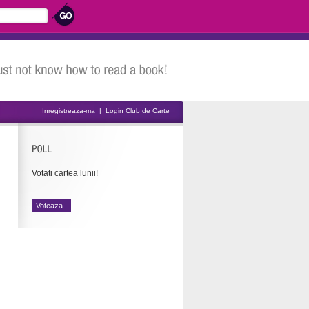
Inregistreaza-ma
|
Login Club de Carte
Votati cartea lunii!