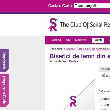
Acasa
SR
Recenzii
Carti
Unde sunt?
>
Acasa
>
Carti
>
Carti din domeniul art
Biserici de lemn din 
scrisa de
Ioan Godea
CUMP
Bis
* Preturi
Editur
Autor (