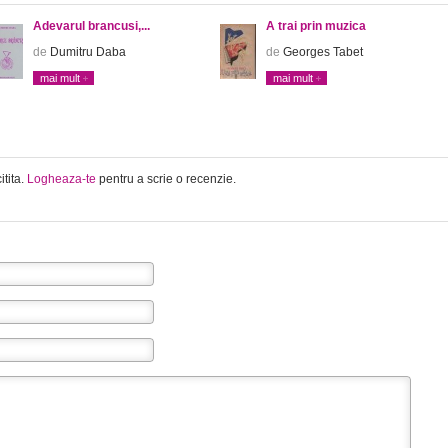
Adevarul brancusi,...
A trai prin muzica
de
Dumitru Daba
de
Georges Tabet
mai mult
mai mult
itita.
Logheaza-te
pentru a scrie o recenzie.