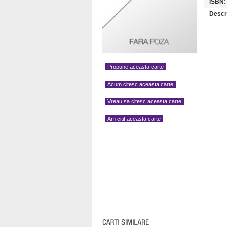
ISBN:
Descr
Propune aceasta carte
Acum citesc aceasta carte
Vreau sa citesc aceasta carte
Am citit aceasta carte