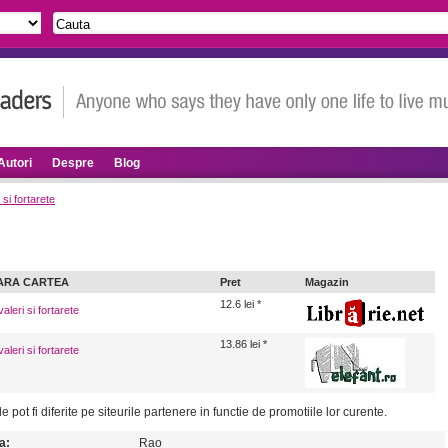
Autori
Despre
Blog
 si fortarete
ARA CARTEA
Pret
Magazin
12.6 lei *
leri si fortarete
13.86 lei *
leri si fortarete
le pot fi diferite pe siteurile partenere in functie de promotiile lor curente.
a:
Rao