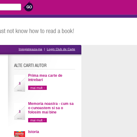
Inregistreaza-ma
|
Login Club de Carte
Prima mea carte de
intrebari
mai mult
Memoria noastra - cum sa
o cunoastem si sa o
folosim mai bine
mai mult
Istoria