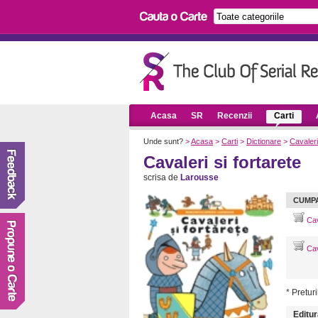
Acasa
SR
Recenzii
Carti
Unde sunt?
>
Acasa
>
Carti
>
Dictionare
>
Cavaleri
Cavaleri si fortarete
scrisa de
Larousse
CUMP
Cava
Cava
* Preturi
Editur