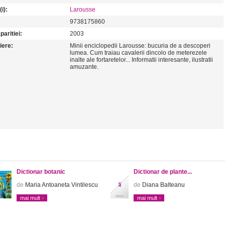
i):
Larousse
9738175860
paritiei:
2003
iere:
Minii enciclopedii Larousse: bucuria de a descoperi
lumea. Cum traiau cavalerii dincolo de meterezele
inalte ale fortaretelor... Informatii interesante, ilustratii
amuzante.
Dictionar botanic
Dictionar de plante...
de
Maria Antoaneta Vintilescu
de
Diana Balteanu
mai mult
mai mult