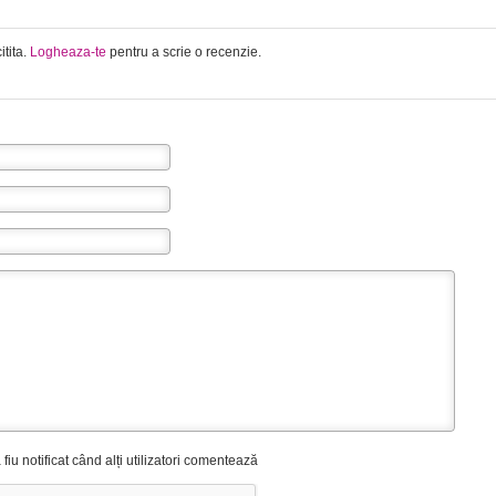
itita.
Logheaza-te
pentru a scrie o recenzie.
fiu notificat când alți utilizatori comentează