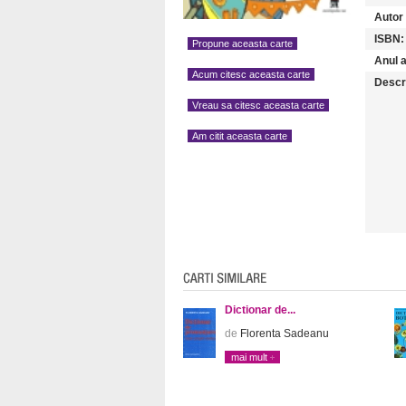
Autor (
ISBN:
Propune aceasta carte
Anul a
Acum citesc aceasta carte
Descr
Vreau sa citesc aceasta carte
Am citit aceasta carte
Dictionar de...
de
Florenta Sadeanu
mai mult