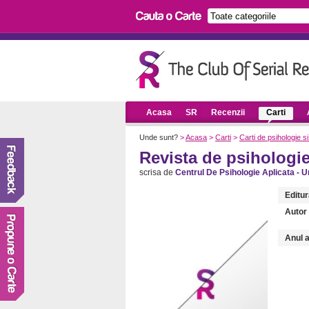
Acasa
SR
Recenzii
Carti
Unde sunt?
>
Acasa
>
Carti
>
Carti de psihologie si
Revista de psihologie 
scrisa de
Centrul De Psihologie Aplicata - U
Editur
Autor (
Anul a