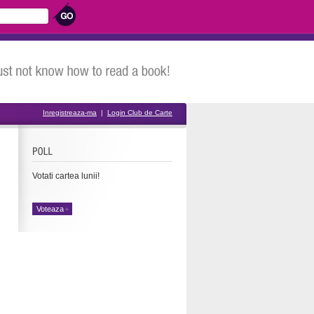
Inregistreaza-ma
|
Login Club de Carte
Votati cartea lunii!