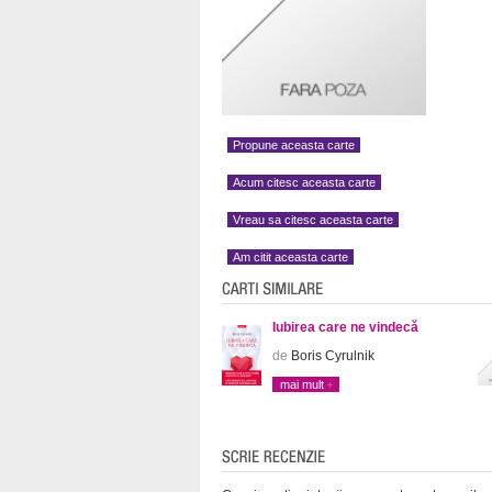
Propune aceasta carte
Acum citesc aceasta carte
Vreau sa citesc aceasta carte
Am citit aceasta carte
Iubirea care ne vindecă
de
Boris Cyrulnik
mai mult