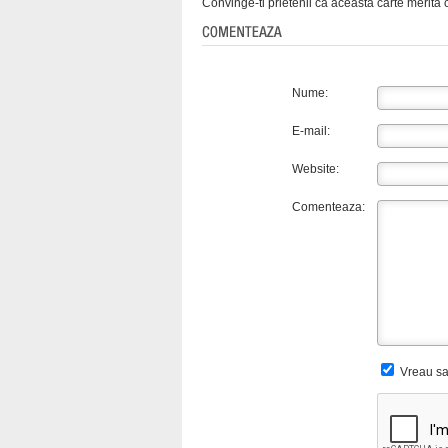
Convinge-ti prietenii ca aceasta carte merita c
Nume:
E-mail:
Website:
Comenteaza:
Vreau sa 