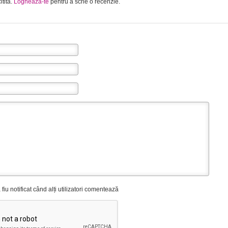
itita.
Logheaza-te
pentru a scrie o recenzie.
fiu notificat când alți utilizatori comentează