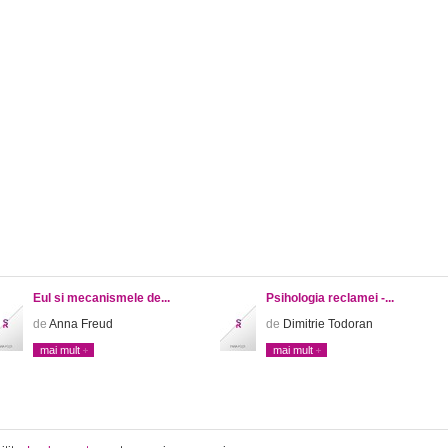
Eul si mecanismele de...
Psihologia reclamei -...
de
Anna Freud
de
Dimitrie Todoran
mai mult
mai mult