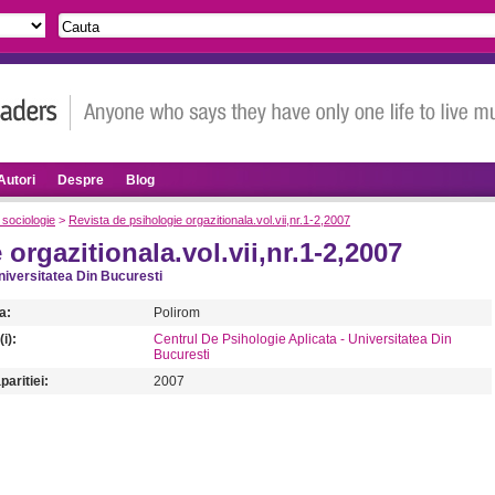
Autori
Despre
Blog
 sociologie
>
Revista de psihologie orgazitionala.vol.vii,nr.1-2,2007
orgazitionala.vol.vii,nr.1-2,2007
niversitatea Din Bucuresti
a:
Polirom
i):
Centrul De Psihologie Aplicata - Universitatea Din
Bucuresti
paritiei:
2007