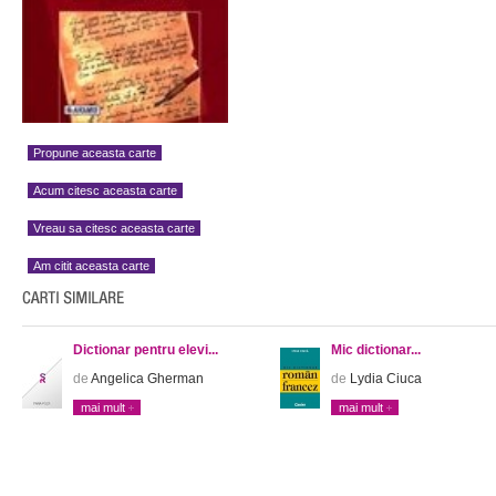
Propune aceasta carte
Acum citesc aceasta carte
Vreau sa citesc aceasta carte
Am citit aceasta carte
Dictionar pentru elevi...
Mic dictionar...
de
Angelica Gherman
de
Lydia Ciuca
mai mult
mai mult