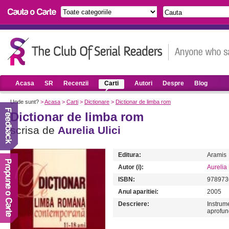
Acasa
SR
Recenzii
Carti
Autori
Despre
Blog
Unde sunt?
>
Acasa
>
Carti
>
Dictionare
>
Dictionar de limba rom
Dictionar de limba rom
scrisa de
Aurelia Ulici
Editura:
Aramis
Autor (i):
Aurelia 
ISBN:
978973
Anul aparitiei:
2005
Descriere:
Instrume
aprofun