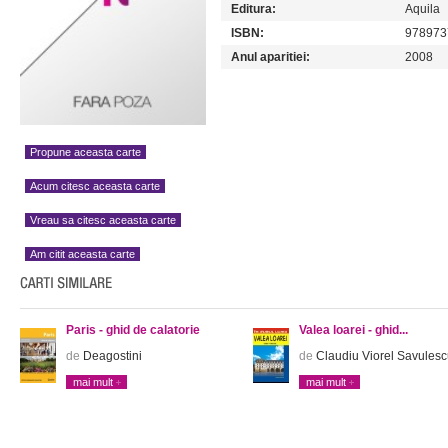
Editura:
Aquila
ISBN:
978973
Anul aparitiei:
2008
Propune aceasta carte
Acum citesc aceasta carte
Vreau sa citesc aceasta carte
Am citit aceasta carte
Paris - ghid de calatorie
Valea loarei - ghid...
de
Deagostini
de
Claudiu Viorel Savules
mai mult
mai mult