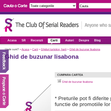
Acasa
SR
Recenzii
Carti
Autori
Despre
Blog
Unde sunt?
>
Acasa
>
Carti
>
Ghiduri turistice, harti
>
Ghid de buzunar lisabona
Ghid de buzunar lisabona
CUMPARA CARTEA
Ghid de buzunar lisabona
* Preturile pot fi diferit
functie de promotiile lor