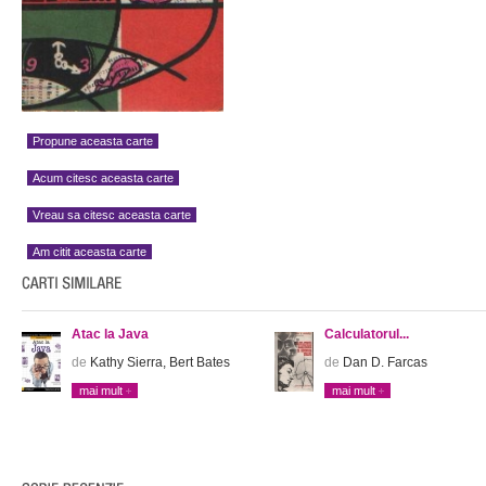
Propune aceasta carte
Acum citesc aceasta carte
Vreau sa citesc aceasta carte
Am citit aceasta carte
Atac la Java
Calculatorul...
de
Kathy Sierra, Bert Bates
de
Dan D. Farcas
mai mult
mai mult