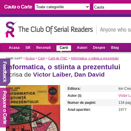
Acasa
SR
Recenzii
Carti
Autori
Despre
Blog
Unde sunt?
>
Acasa
>
Carti
>
Carti de IT&C
>
Informatica, o stiinta a prezentului
Informatica, o stiinta a prezentului
scrisa de
Victor Laiber,
Dan David
Editura:
Ion Cr
Autor (i):
Victor L
Numar de pagini:
134 pag
Anul aparitiei:
1977