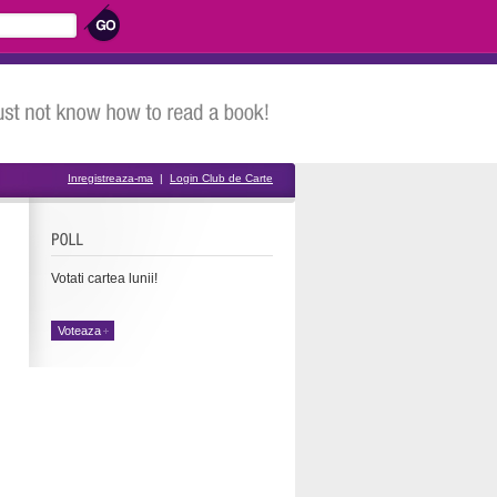
Inregistreaza-ma
|
Login Club de Carte
Votati cartea lunii!