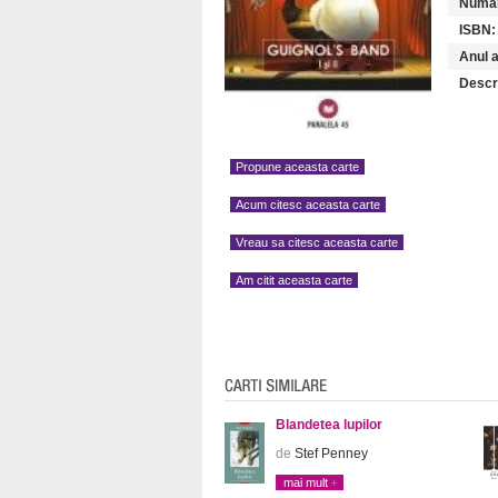
Numar
ISBN:
Anul a
Descr
Propune aceasta carte
Acum citesc aceasta carte
Vreau sa citesc aceasta carte
Am citit aceasta carte
Blandetea lupilor
de
Stef Penney
mai mult