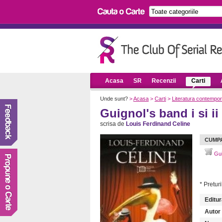
Acasa
SR
Recenzii
Carti
Unde sunt?
>
Acasa
>
Carti
>
Literatura contempo
Guignol's band i si ii
scrisa de
Louis Ferdinand Celine
CUMP
Guig
* Preturi
Editur
Autor (