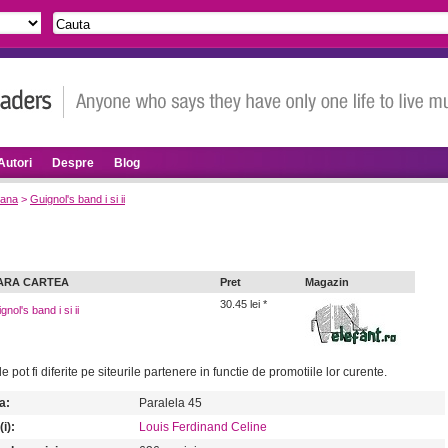
Autori
Despre
Blog
rana
>
Guignol's band i si ii
ARA CARTEA
Pret
Magazin
30.45 lei *
nol's band i si ii
le pot fi diferite pe siteurile partenere in functie de promotiile lor curente.
a:
Paralela 45
i):
Louis Ferdinand Celine