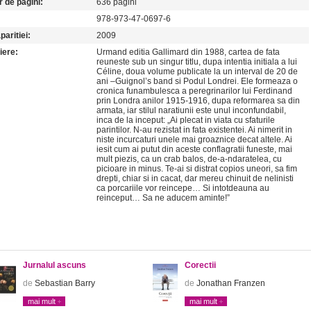
 de pagini:
636 pagini
978-973-47-0697-6
paritiei:
2009
iere:
Urmand editia Gallimard din 1988, cartea de fata
reuneste sub un singur titlu, dupa intentia initiala a lui
Céline, doua volume publicate la un interval de 20 de
ani –Guignol’s band si Podul Londrei. Ele formeaza o
cronica funambulesca a peregrinarilor lui Ferdinand
prin Londra anilor 1915-1916, dupa reformarea sa din
armata, iar stilul naratiunii este unul inconfundabil,
inca de la inceput: „Ai plecat in viata cu sfaturile
parintilor. N-au rezistat in fata existentei. Ai nimerit in
niste incurcaturi unele mai groaznice decat altele. Ai
iesit cum ai putut din aceste conflagratii funeste, mai
mult piezis, ca un crab balos, de-a-ndaratelea, cu
picioare in minus. Te-ai si distrat copios uneori, sa fim
drepti, chiar si in cacat, dar mereu chinuit de nelinisti
ca porcariile vor reincepe… Si intotdeauna au
reinceput… Sa ne aducem aminte!”
Jurnalul ascuns
Corectii
de
Sebastian Barry
de
Jonathan Franzen
mai mult
mai mult