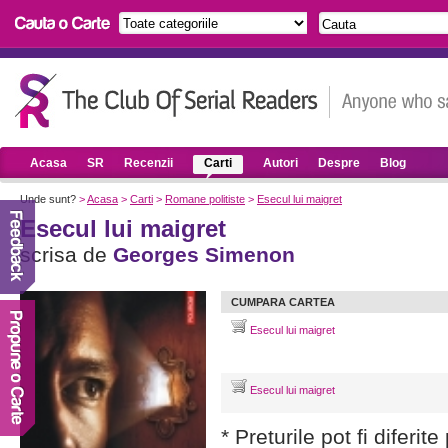
Acasa
SR
Recenzii
Carti
Autori
Despre
Blog
Unde sunt?
>
Acasa
>
Carti
>
Romane politiste
>
Esecul lui maigret
Esecul lui maigret
scrisa de
Georges Simenon
CUMPARA CARTEA
Esecul lui maigret
Esecul lui maigret
* Preturile pot fi diferit