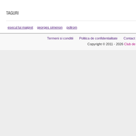
esecul lui maigret
georges simenon
polirom
Termeni si conditii
Politica de confidentialitate
Contact
Copyright © 2011 - 2026
Club de