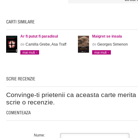
Ar fi putut fi paradisul
Maigret se insala
de
Camilla Grebe, Asa Traff
de
Georges Simenon
mai mult
mai mult
Convinge-ti prietenii ca aceasta carte merita 
scrie o recenzie.
Nume: