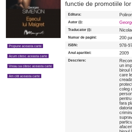
functie de promotiile lor
Editura:
Poliro
Autor (i):
Georg
Traducator (i):
Nicola
Numar de pagini:
200 pa
ISBN:
978-9
Propune aceasta carte
Anul aparitiei:
2009
Acum citesc aceasta carte
Descriere:
Recoma
un imp
Vreau sa citesc aceasta carte
biroul
care le
Am citit aceasta carte
creada 
protec
coleg 
persona
pentru
fara p
datoria
crimina
suprav
partic
afacer
biroul 