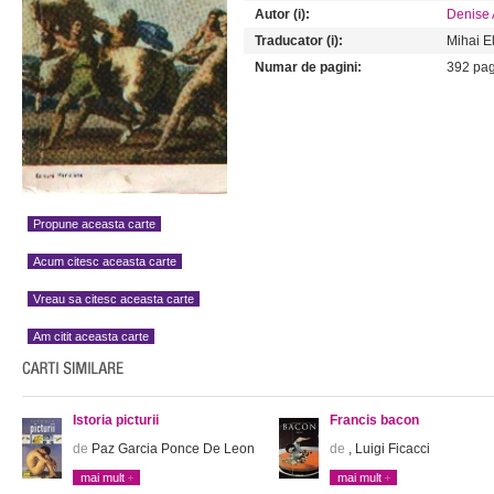
Autor (i):
Denise
Traducator (i):
Mihai E
Numar de pagini:
392 pag
Propune aceasta carte
Acum citesc aceasta carte
Vreau sa citesc aceasta carte
Am citit aceasta carte
Istoria picturii
Francis bacon
de
Paz Garcia Ponce De Leon
de
, Luigi Ficacci
mai mult
mai mult