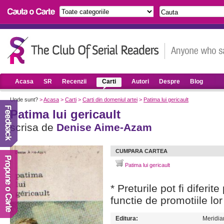
Acasa
SR
Recenzii
Carti
Autori
Despre
Blog
Unde sunt?
>
Acasa
>
Carti
>
Carti din domeniul artei
>
Patima lui gericault
Patima lui gericault
scrisa de
Denise Aime-Azam
CUMPARA CARTEA
Patima lui gericault
* Preturile pot fi diferit
functie de promotiile lor
Editura:
Meridia