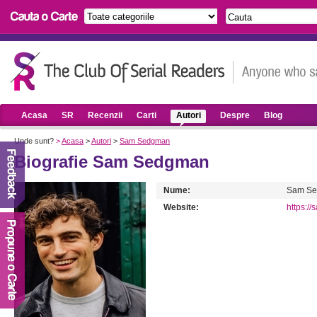
Acasa
SR
Recenzii
Carti
Autori
Despre
Blog
Unde sunt?
>
Acasa
>
Autori
>
Sam Sedgman
Biografie Sam Sedgman
Nume:
Sam S
Website:
https:/