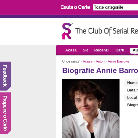
Acasa
SR
Recenzii
Carti
Aut
Unde sunt?
>
Acasa
>
Autori
>
Annie Barrows
Biografie Annie Barr
Nume
Data n
Locul 
Biogra