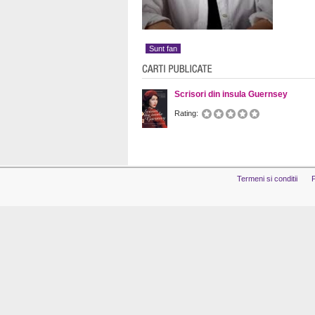
Sunt fan
Scrisori din insula Guernsey
Rating:
Termeni si conditii
P