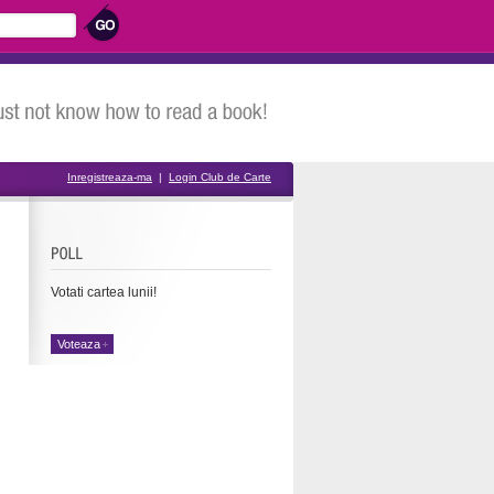
Inregistreaza-ma
|
Login Club de Carte
Votati cartea lunii!