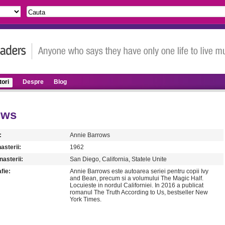
ori
Despre
Blog
ows
:
Annie Barrows
asterii:
1962
nasterii:
San Diego, California, Statele Unite
fie:
Annie Barrows este autoarea seriei pentru copii Ivy
and Bean, precum si a volumului The Magic Half.
Locuieste in nordul Californiei. In 2016 a publicat
romanul The Truth According to Us, bestseller New
York Times.