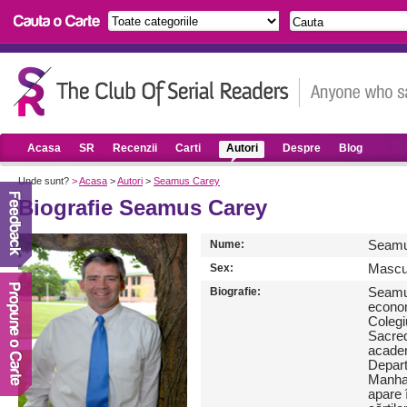
Acasa
SR
Recenzii
Carti
Autori
Despre
Blog
Unde sunt?
>
Acasa
>
Autori
>
Seamus Carey
Biografie Seamus Carey
Nume:
Seamu
Sex:
Mascu
Biografie:
Seamus
econom
Colegiu
Sacred
academ
Depart
Manhat
apare 