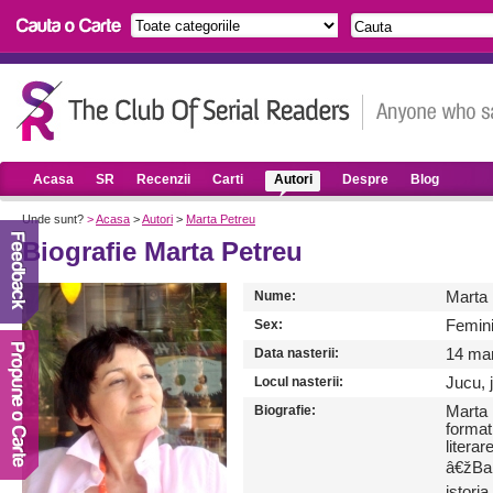
Acasa
SR
Recenzii
Carti
Autori
Despre
Blog
Unde sunt?
>
Acasa
>
Autori
>
Marta Petreu
Biografie Marta Petreu
Nume:
Marta 
Sex:
Femin
Data nasterii:
14 mar
Locul nasterii:
Jucu, 
Biografie:
Marta 
format
litera
â€žBab
istoria