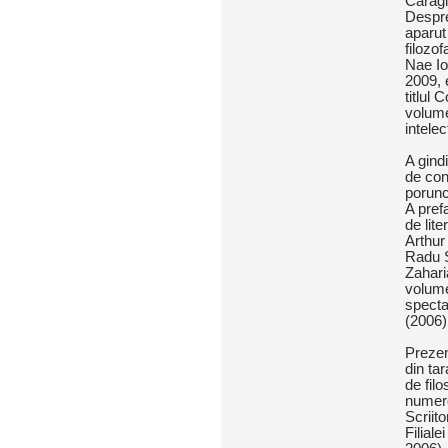
Caragia
Despre
aparut 
filozof
Nae Io
2009, e
titlul
volume 
intele
A gind
de con
porunci
A prefa
de lit
Arthur
Radu S
Zahari
volume
specta
(2006)
Prezen
din tar
de fil
numero
Scriit
Filiale