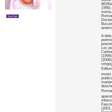
â€žBab
1990) a
mensua
Romani
Sunt fan
Doctor 
Bucure
anamor
A debu
poeme 
poezie
Loc ps
Cartea
(1999)
(2006)
vergog
Editur
eseist 
public
manier
deoche
Romani
aparuta
Infamo
Fascis
(2001; 