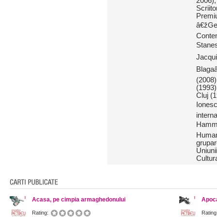
2006),
Scriit
Premiu
â€žGeo
Contem
Stanes
Jacqui
Blagaâ
(2008)
(1993)
Cluj (
Ionesc
intern
Hammet
Human 
grupar
Uniuni
Cultur
Acasa, pe cimpia armaghedonului
Apoca
Rating:
Rating