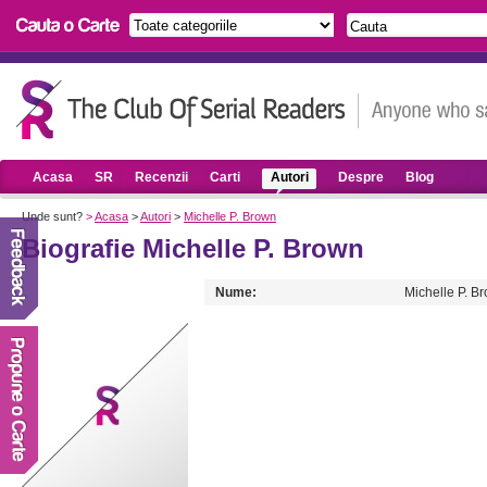
Acasa
SR
Recenzii
Carti
Autori
Despre
Blog
Unde sunt?
>
Acasa
>
Autori
>
Michelle P. Brown
Biografie Michelle P. Brown
Nume:
Michelle P. B