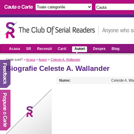
Acasa
SR
Recenzii
Carti
Autori
Despre
Blog
Unde sunt?
>
Acasa
>
Autori
>
Celeste A. Wallander
Biografie Celeste A. Wallander
Nume:
Celeste A. Wa