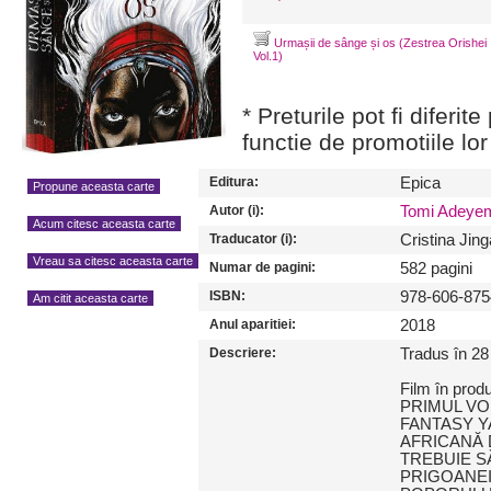
Urmașii de sânge și os (Zestrea Orishei
Vol.1)
* Preturile pot fi diferit
functie de promotiile lor
Editura:
Epica
Propune aceasta carte
Autor (i):
Tomi Adeye
Acum citesc aceasta carte
Traducator (i):
Cristina Jing
Vreau sa citesc aceasta carte
Numar de pagini:
582 pagini
ISBN:
978-606-875
Am citit aceasta carte
Anul aparitiei:
2018
Descriere:
Tradus în 28 
Film în prod
PRIMUL VO
FANTASY Y
AFRICANĂ 
TREBUIE S
PRIGOANEI