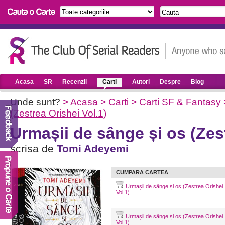
Acasa
SR
Recenzii
Carti
Autori
Despre
Blog
Unde sunt?
>
Acasa
>
Carti
>
Carti SF & Fantasy
(Zestrea Orishei Vol.1)
Urmașii de sânge și os (Zest
scrisa de
Tomi Adeyemi
CUMPARA CARTEA
Urmașii de sânge și os (Zestrea Orishei
Vol.1)
Urmașii de sânge și os (Zestrea Orishei
Vol.1)