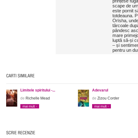
prințese fuga
scape de urm
este pornit 
totdeauna. Pr
Orïsha, unde
târcoale dup
pândesc ascu
mare primejdi
luptă să-și c
– și sentime
pentru un d
Limitele spiritului -...
Adevarul
de
Richelle Mead
de
Zizou Corder
mai mult
mai mult