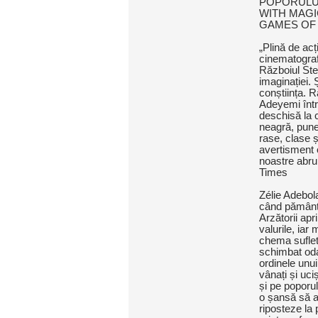
POPORULUI
WITH MAGI
GAMES OF
„Plină de acț
cinematograf
Războiul Stel
imaginației.
conștiința. R
Adeyemi între
deschisă la cu
neagră, pune
rase, clase ș
avertisment o
noastre abru
Times
Zélie Adebol
când pământu
Arzătorii ap
valurile, iar
chema suflete
schimbat oda
ordinele unui
vânați și uci
și pe poporu
o șansă să a
riposteze la 