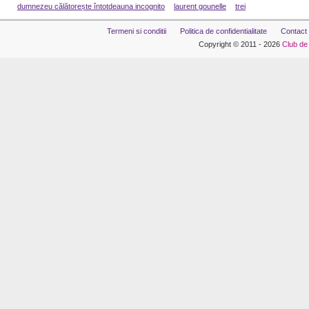
dumnezeu călătorește întotdeauna incognito
laurent gounelle
trei
Termeni si conditii
Politica de confidentialitate
Contact
Copyright © 2011 - 2026
Club de