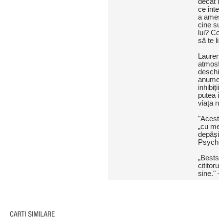
decât 
ce inte
a ames
cine s
lui? C
să te l
Laurent
atmosf
deschi
anume
inhibiț
putea 
viața 
"Acest
„cu me
depășim
Psych
„Bestse
citito
sine."