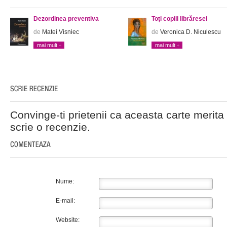
Dezordinea preventiva
Toți copiii librăresei
de
Matei Visniec
de
Veronica D. Niculescu
mai mult
mai mult
Convinge-ti prietenii ca aceasta carte merita 
scrie o recenzie.
Nume:
E-mail:
Website: