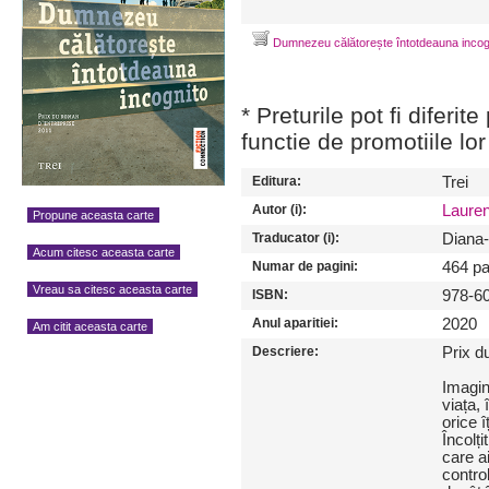
Dumnezeu călătorește întotdeauna incog
* Preturile pot fi diferit
functie de promotiile lor
Editura:
Trei
Autor (i):
Lauren
Propune aceasta carte
Traducator (i):
Diana-
Acum citesc aceasta carte
Numar de pagini:
464 pa
Vreau sa citesc aceasta carte
ISBN:
978-6
Anul aparitiei:
2020
Am citit aceasta carte
Descriere:
Prix d
Imagin
viața,
orice î
Încolți
care a
contro