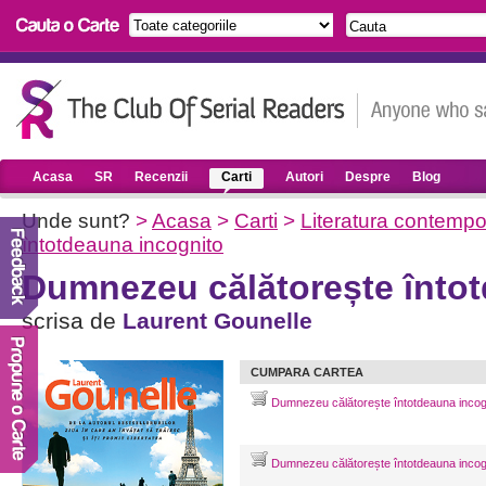
Acasa
SR
Recenzii
Carti
Autori
Despre
Blog
Unde sunt?
>
Acasa
>
Carti
>
Literatura contemp
întotdeauna incognito
Dumnezeu călătorește înto
scrisa de
Laurent Gounelle
CUMPARA CARTEA
Dumnezeu călătorește întotdeauna incog
Dumnezeu călătorește întotdeauna incog